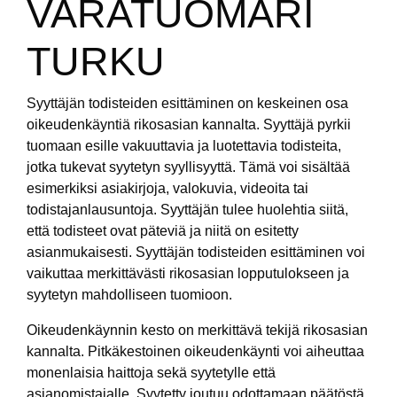
VARATUOMARI
TURKU
Syyttäjän todisteiden esittäminen on keskeinen osa
oikeudenkäyntiä rikosasian kannalta. Syyttäjä pyrkii
tuomaan esille vakuuttavia ja luotettavia todisteita,
jotka tukevat syytetyn syyllisyyttä. Tämä voi sisältää
esimerkiksi asiakirjoja, valokuvia, videoita tai
todistajanlausuntoja. Syyttäjän tulee huolehtia siitä,
että todisteet ovat päteviä ja niitä on esitetty
asianmukaisesti. Syyttäjän todisteiden esittäminen voi
vaikuttaa merkittävästi rikosasian lopputulokseen ja
syytetyn mahdolliseen tuomioon.
Oikeudenkäynnin kesto on merkittävä tekijä rikosasian
kannalta. Pitkäkestoinen oikeudenkäynti voi aiheuttaa
monenlaisia haittoja sekä syytetylle että
asianomistajalle. Syytetty joutuu odottamaan päätöstä