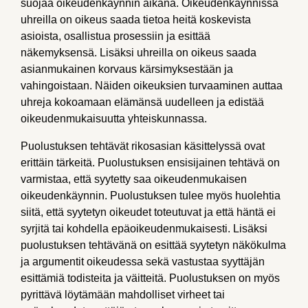
suojaa oikeudenkäynnin aikana. Oikeudenkäynnissä
uhreilla on oikeus saada tietoa heitä koskevista
asioista, osallistua prosessiin ja esittää
näkemyksensä. Lisäksi uhreilla on oikeus saada
asianmukainen korvaus kärsimyksestään ja
vahingoistaan. Näiden oikeuksien turvaaminen auttaa
uhreja kokoamaan elämänsä uudelleen ja edistää
oikeudenmukaisuutta yhteiskunnassa.
Puolustuksen tehtävät rikosasian käsittelyssä ovat
erittäin tärkeitä. Puolustuksen ensisijainen tehtävä on
varmistaa, että syytetty saa oikeudenmukaisen
oikeudenkäynnin. Puolustuksen tulee myös huolehtia
siitä, että syytetyn oikeudet toteutuvat ja että häntä ei
syrjitä tai kohdella epäoikeudenmukaisesti. Lisäksi
puolustuksen tehtävänä on esittää syytetyn näkökulma
ja argumentit oikeudessa sekä vastustaa syyttäjän
esittämiä todisteita ja väitteitä. Puolustuksen on myös
pyrittävä löytämään mahdolliset virheet tai