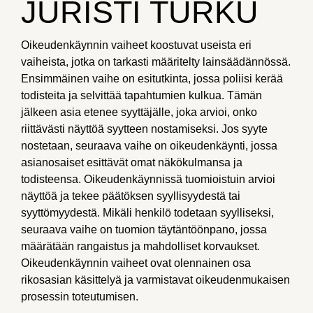
JURISTI TURKU
Oikeudenkäynnin vaiheet koostuvat useista eri
vaiheista, jotka on tarkasti määritelty lainsäädännössä.
Ensimmäinen vaihe on esitutkinta, jossa poliisi kerää
todisteita ja selvittää tapahtumien kulkua. Tämän
jälkeen asia etenee syyttäjälle, joka arvioi, onko
riittävästi näyttöä syytteen nostamiseksi. Jos syyte
nostetaan, seuraava vaihe on oikeudenkäynti, jossa
asianosaiset esittävät omat näkökulmansa ja
todisteensa. Oikeudenkäynnissä tuomioistuin arvioi
näyttöä ja tekee päätöksen syyllisyydestä tai
syyttömyydestä. Mikäli henkilö todetaan syylliseksi,
seuraava vaihe on tuomion täytäntöönpano, jossa
määrätään rangaistus ja mahdolliset korvaukset.
Oikeudenkäynnin vaiheet ovat olennainen osa
rikosasian käsittelyä ja varmistavat oikeudenmukaisen
prosessin toteutumisen.