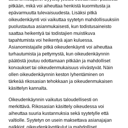
pitkään, mikä voi aiheuttaa henkistä kuormitusta ja
epävarmuutta tulevaisuudesta. Lisäksi pitkä
oikeudenkäynti voi vaikuttaa syytetyn mahdollisuuksiin
puolustautua asianmukaisesti, kun todistusaineisto
saattaa heikentyä tai todistajien muistikuva
tapahtumista voi heikentyä ajan kuluessa.
Asianomistajalle pitkä oikeudenkäynti voi aiheuttaa
turhautumista ja pettymystä, kun oikeudenkäynnin
päätöstä joutuu odottamaan pitkään ja mahdolliset
korvaukset tai oikeudenmukaisuus viivästyvät. Näin
ollen oikeudenkäynnin keston lyhentäminen on
tärkeää rikosasian tehokkaan ja oikeudenmukaisen
käsittelyn kannalta.
Oikeudenkäynnin vaikutus taloudellisesti on
merkittävä. Rikosasian käsittely oikeudessa voi
aiheuttaa suuria kustannuksia sekä syytetylle että
valtiolle. Syytetyn on usein maksettava asianajajan
palkkiot, oikeudenkäyntikulut ja mahdolliset