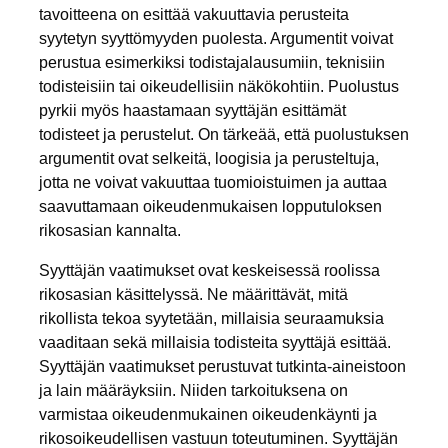
tavoitteena on esittää vakuuttavia perusteita
syytetyn syyttömyyden puolesta. Argumentit voivat
perustua esimerkiksi todistajalausumiin, teknisiin
todisteisiin tai oikeudellisiin näkökohtiin. Puolustus
pyrkii myös haastamaan syyttäjän esittämät
todisteet ja perustelut. On tärkeää, että puolustuksen
argumentit ovat selkeitä, loogisia ja perusteltuja,
jotta ne voivat vakuuttaa tuomioistuimen ja auttaa
saavuttamaan oikeudenmukaisen lopputuloksen
rikosasian kannalta.
Syyttäjän vaatimukset ovat keskeisessä roolissa
rikosasian käsittelyssä. Ne määrittävät, mitä
rikollista tekoa syytetään, millaisia seuraamuksia
vaaditaan sekä millaisia todisteita syyttäjä esittää.
Syyttäjän vaatimukset perustuvat tutkinta-aineistoon
ja lain määräyksiin. Niiden tarkoituksena on
varmistaa oikeudenmukainen oikeudenkäynti ja
rikosoikeudellisen vastuun toteutuminen. Syyttäjän