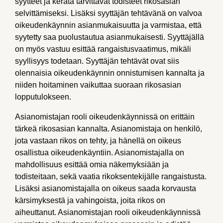
syytteet ja kerätä tarvittavat todisteet rikosasian
selvittämiseksi. Lisäksi syyttäjän tehtävänä on valvoa
oikeudenkäynnin asianmukaisuutta ja varmistaa, että
syytetty saa puolustautua asianmukaisesti. Syyttäjällä
on myös vastuu esittää rangaistusvaatimus, mikäli
syyllisyys todetaan. Syyttäjän tehtävät ovat siis
olennaisia oikeudenkäynnin onnistumisen kannalta ja
niiden hoitaminen vaikuttaa suoraan rikosasian
lopputulokseen.
Asianomistajan rooli oikeudenkäynnissä on erittäin
tärkeä rikosasian kannalta. Asianomistaja on henkilö,
jota vastaan rikos on tehty, ja hänellä on oikeus
osallistua oikeudenkäyntiin. Asianomistajalla on
mahdollisuus esittää omia näkemyksiään ja
todisteitaan, sekä vaatia rikoksentekijälle rangaistusta.
Lisäksi asianomistajalla on oikeus saada korvausta
kärsimyksestä ja vahingoista, joita rikos on
aiheuttanut. Asianomistajan rooli oikeudenkäynnissä