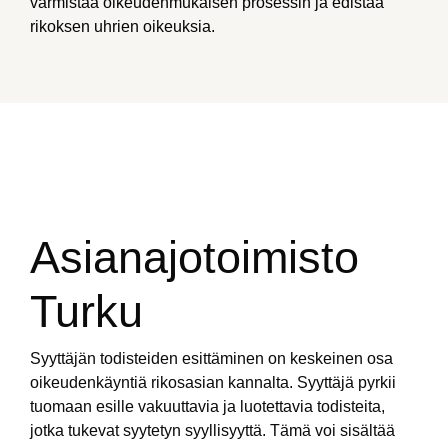
varmistaa oikeudenmukaisen prosessin ja edistää
rikoksen uhrien oikeuksia.
Asianajotoimisto
Turku
Syyttäjän todisteiden esittäminen on keskeinen osa
oikeudenkäyntiä rikosasian kannalta. Syyttäjä pyrkii
tuomaan esille vakuuttavia ja luotettavia todisteita,
jotka tukevat syytetyn syyllisyyttä. Tämä voi sisältää