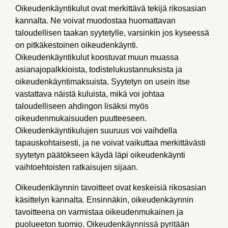
Oikeudenkäyntikulut ovat merkittävä tekijä rikosasian
kannalta. Ne voivat muodostaa huomattavan
taloudellisen taakan syytetylle, varsinkin jos kyseessä
on pitkäkestoinen oikeudenkäynti.
Oikeudenkäyntikulut koostuvat muun muassa
asianajopalkkioista, todistelukustannuksista ja
oikeudenkäyntimaksuista. Syytetyn on usein itse
vastattava näistä kuluista, mikä voi johtaa
taloudelliseen ahdingon lisäksi myös
oikeudenmukaisuuden puutteeseen.
Oikeudenkäyntikulujen suuruus voi vaihdella
tapauskohtaisesti, ja ne voivat vaikuttaa merkittävästi
syytetyn päätökseen käydä läpi oikeudenkäynti
vaihtoehtoisten ratkaisujen sijaan.
Oikeudenkäynnin tavoitteet ovat keskeisiä rikosasian
käsittelyn kannalta. Ensinnäkin, oikeudenkäynnin
tavoitteena on varmistaa oikeudenmukainen ja
puolueeton tuomio. Oikeudenkäynnissä pyritään