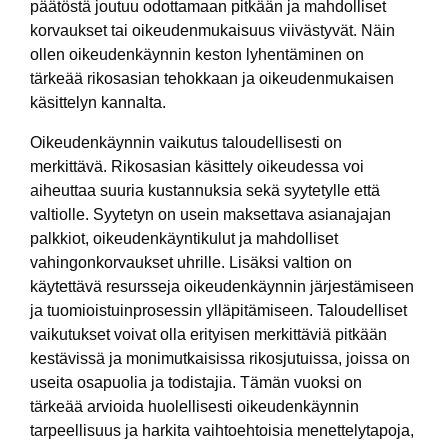
päätöstä joutuu odottamaan pitkään ja mahdolliset
korvaukset tai oikeudenmukaisuus viivästyvät. Näin
ollen oikeudenkäynnin keston lyhentäminen on
tärkeää rikosasian tehokkaan ja oikeudenmukaisen
käsittelyn kannalta.
Oikeudenkäynnin vaikutus taloudellisesti on
merkittävä. Rikosasian käsittely oikeudessa voi
aiheuttaa suuria kustannuksia sekä syytetylle että
valtiolle. Syytetyn on usein maksettava asianajajan
palkkiot, oikeudenkäyntikulut ja mahdolliset
vahingonkorvaukset uhrille. Lisäksi valtion on
käytettävä resursseja oikeudenkäynnin järjestämiseen
ja tuomioistuinprosessin ylläpitämiseen. Taloudelliset
vaikutukset voivat olla erityisen merkittäviä pitkään
kestävissä ja monimutkaisissa rikosjutuissa, joissa on
useita osapuolia ja todistajia. Tämän vuoksi on
tärkeää arvioida huolellisesti oikeudenkäynnin
tarpeellisuus ja harkita vaihtoehtoisia menettelytapoja,