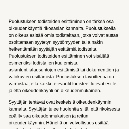
Puolustuksen todisteiden esittäminen on tärkeä osa
oikeudenkäyntiä rikosasian kannalta. Puolustuksella
on oikeus esittää omia todisteitaan, jotka voivat auttaa
osoittamaan syytetyn syyttömyyden tai ainakin
heikentämään syyttäjän esittämiä todisteita.
Puolustuksen todisteiden esittäminen voi sisältää
esimerkiksi todistajien kuulemista,
asiantuntijalausuntojen esittämistä tai dokumenttien ja
valokuvien esittämistä. Puolustuksen tavoitteena on
varmistaa, että kaikki relevantit todisteet tulevat esille
ja että oikeudenkäynti on oikeudenmukainen.
Syyttäjän tehtävät ovat keskeisiä oikeudenkäynnin
kannalta. Syyttäjän tulee huolehtia siitä, että rikoksesta
epäilty saa oikeudenmukaisen ja reilun
oikeudenkäynnin. Hänellä on velvollisuus esittää