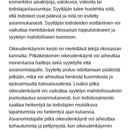
esimerkiksi asiakirjoja, valokuvia, videoita tai
todistajanlausuntoja. Syyttäjän tulee huolehtia siitä,
että todisteet ovat päteviä ja niitä on esitetty
asianmukaisesti. Syyttäjän todisteiden esittäminen voi
vaikuttaa merkittävästi rikosasian lopputulokseen ja
syytetyn mahdolliseen tuomioon.
Oikeudenkäynnin kesto on merkittävä tekijä rikosasian
kannalta. Pitkäkestoinen oikeudenkäynti voi aiheuttaa
monenlaisia haittoja sekä syytetylle että
asianomistajalle. Syytetty joutuu odottamaan päätöstä
pitkään, mikä voi aiheuttaa henkistä kuormitusta ja
epävarmuutta tulevaisuudesta. Lisäksi pitkä
oikeudenkäynti voi vaikuttaa syytetyn mahdollisuuksiin
puolustautua asianmukaisesti, kun todistusaineisto
saattaa heikentyä tai todistajien muistikuva
tapahtumista voi heikentyä ajan kuluessa.
Asianomistajalle pitkä oikeudenkäynti voi aiheuttaa
turhautumista ja pettymystä, kun oikeudenkäynnin