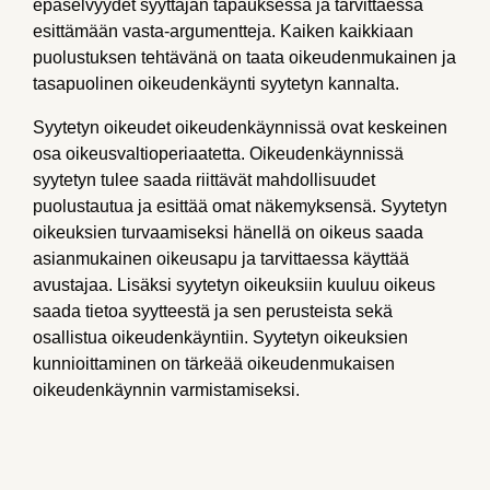
epäselvyydet syyttäjän tapauksessa ja tarvittaessa
esittämään vasta-argumentteja. Kaiken kaikkiaan
puolustuksen tehtävänä on taata oikeudenmukainen ja
tasapuolinen oikeudenkäynti syytetyn kannalta.
Syytetyn oikeudet oikeudenkäynnissä ovat keskeinen
osa oikeusvaltioperiaatetta. Oikeudenkäynnissä
syytetyn tulee saada riittävät mahdollisuudet
puolustautua ja esittää omat näkemyksensä. Syytetyn
oikeuksien turvaamiseksi hänellä on oikeus saada
asianmukainen oikeusapu ja tarvittaessa käyttää
avustajaa. Lisäksi syytetyn oikeuksiin kuuluu oikeus
saada tietoa syytteestä ja sen perusteista sekä
osallistua oikeudenkäyntiin. Syytetyn oikeuksien
kunnioittaminen on tärkeää oikeudenmukaisen
oikeudenkäynnin varmistamiseksi.