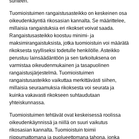
suhteen.
Tuomioistuimen rangaistusasteikko on keskeinen osa
oikeudenkäyntiä rikosasian kannalta. Se määrittelee,
millaisia rangaistuksia eri rikokset voivat saada.
Rangaistusasteikko koostuu minimi- ja
maksimirangaistuksista, jotka tuomioistuin voi määrätä
rikoksesta syylliseksi todetulle henkilölle. Asteikko
perustuu lainsäädäntöön ja sen tarkoituksena on
varmistaa oikeudenmukainen ja tasapuolinen
rangaistusjärjestelmä. Tuomioistuimen
rangaistusasteikko vaikuttaa merkittävästi siihen,
millaisia seuraamuksia rikoksesta voi seurata ja
kuinka vakavasti rikokseen suhtaudutaan
yhteiskunnassa.
Tuomioistuimen tehtävät ovat keskeisessä roolissa
oikeudenkäynnissä ja niillä on suuri vaikutus
rikosasian kannalta. Tuomioistuin toimii
riippumattomana ja puolueettomana tahona, jonka