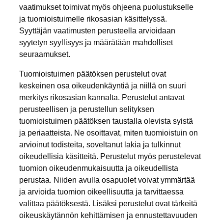
vaatimukset toimivat myös ohjeena puolustukselle
ja tuomioistuimelle rikosasian käsittelyssä.
Syyttäjän vaatimusten perusteella arvioidaan
syytetyn syyllisyys ja määrätään mahdolliset
seuraamukset.
Tuomioistuimen päätöksen perustelut ovat
keskeinen osa oikeudenkäyntiä ja niillä on suuri
merkitys rikosasian kannalta. Perustelut antavat
perusteellisen ja perustellun selityksen
tuomioistuimen päätöksen taustalla olevista syistä
ja periaatteista. Ne osoittavat, miten tuomioistuin on
arvioinut todisteita, soveltanut lakia ja tulkinnut
oikeudellisia käsitteitä. Perustelut myös perustelevat
tuomion oikeudenmukaisuutta ja oikeudellista
perustaa. Niiden avulla osapuolet voivat ymmärtää
ja arvioida tuomion oikeellisuutta ja tarvittaessa
valittaa päätöksestä. Lisäksi perustelut ovat tärkeitä
oikeuskäytännön kehittämisen ja ennustettavuuden